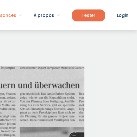
ssances
À propos
Tester
Login