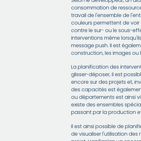
Selon le développeur, un di
consommation de ressources 
travail de l'ensemble de l'en
couleurs permettent de voir 
contre le sur- ou le sous-eff
interventions même lorsqu'i
message push. Il est égaleme
construction, les images ou
La planification des interve
glisser-déposer, il est possi
encore sur des projets et, in
des capacités est également l
ou départements est ainsi vis
existe des ensembles spéciau
passant par la production et
Il est ainsi possible de pla
de visualiser l'utilisation de