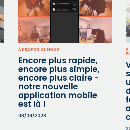
À PROPOS DE NOUS
À
P
Encore plus rapide,
encore plus simple,
encore plus claire -
u
notre nouvelle
d
application mobile
f
est là !
a
08/06/2023
2