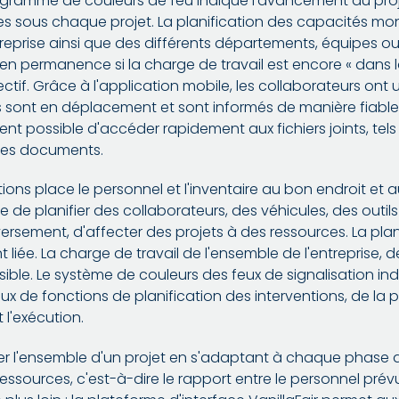
agramme de couleurs de feu indique l'avancement du pro
sous chaque projet. La planification des capacités mon
treprise ainsi que des différents départements, équipes ou 
en permanence si la charge de travail est encore « dans la
ectif. Grâce à l'application mobile, les collaborateurs on
ls sont en déplacement et sont informés de manière fiabl
nt possible d'accéder rapidement aux fichiers joints, tels
 les documents.
ntions place le personnel et l'inventaire au bon endroit 
ble de planifier des collaborateurs, des véhicules, des outil
versement, d'affecter des projets à des ressources. La pla
iée. La charge de travail de l'ensemble de l'entreprise, d
ible. Le système de couleurs des feux de signalisation indi
x de fonctions de planification des interventions, de la p
 l'exécution.
nifier l'ensemble d'un projet en s'adaptant à chaque phase 
s ressources, c'est-à-dire le rapport entre le personnel prévu