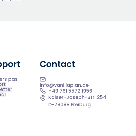
pport
Contact
ers pas
ort
info@vanillaplan.de
etter
+49 761 5572 1956
nar
Kaiser-Joseph-Str. 254
D-79098 Freiburg