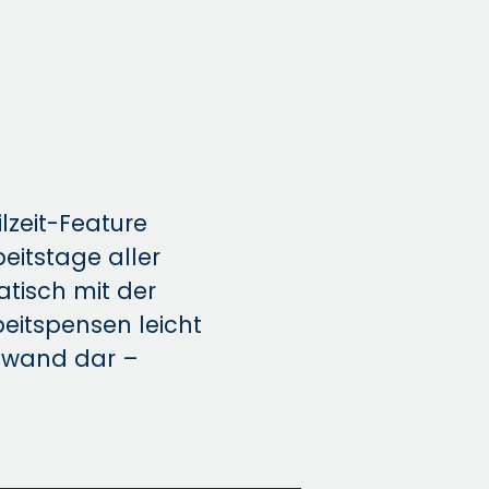
lzeit-Feature
beitstage aller
atisch mit der
eitspensen leicht
ufwand dar –