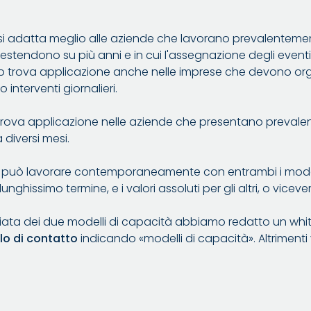
lizzo si adatta meglio alle aziende che lavorano prevalentem
 estendono su più anni e in cui l'assegnazione degli event
o trova applicazione anche nelle imprese che devono org
 interventi giornalieri.
ti trova applicazione nelle aziende che presentano preval
diversi mesi.
si può lavorare contemporaneamente con entrambi i modelli: i 
lunghissimo termine, e i valori assoluti per gli altri, o viceve
ata dei due modelli di capacità abbiamo redatto un white
o di contatto
indicando «modelli di capacità». Altrimenti 