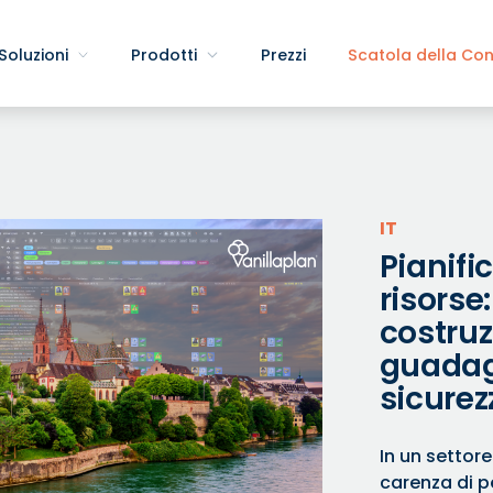
Soluzioni
Prodotti
Prezzi
Scatola della Co
IT
Pianifi
risorse
costruz
guadag
sicurez
In un settore
carenza di p