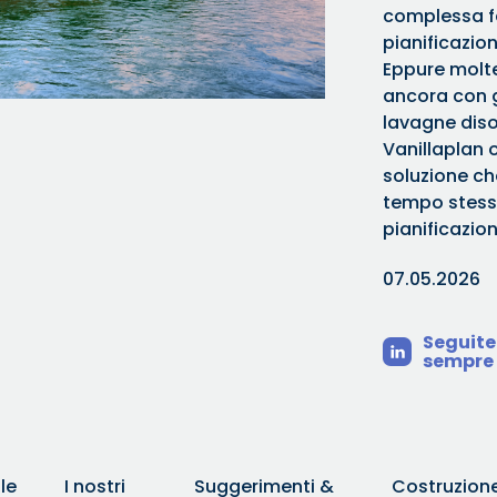
complessa fa
pianificazio
Eppure molte
ancora con gli
lavagne diso
Vanillaplan 
soluzione ch
tempo stesso
pianificazion
07.05.2026
Seguite
sempre 
le
I nostri
Suggerimenti &
Costruzion