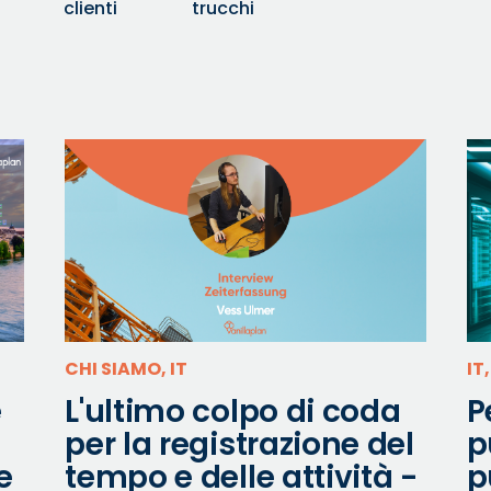
clienti
trucchi
CHI SIAMO, IT
IT
e
L'ultimo colpo di coda
P
per la registrazione del
p
e
tempo e delle attività -
p