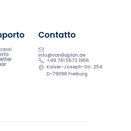
pporto
Contatto
 passi
orto
info@vanillaplan.de
etter
+49 761 5572 1956
nar
Kaiser-Joseph-Str. 254
D-79098 Freiburg