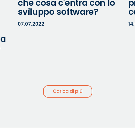
che cosa c'entra con lo
p
sviluppo software?
c
07.07.2022
14
ta
e
Carica di più