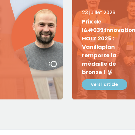
23 juillet 2026
Prix de
l&#039;innovatio
HOLZ 2025 :
Vanillaplan
remporte la
médaille de
bronze ! 🥉
vers l'article