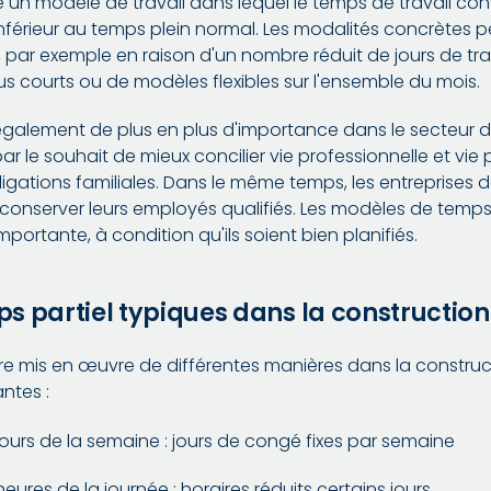
e un modèle de travail dans lequel le temps de travail co
nférieur au temps plein normal. Les modalités concrètes p
at, par exemple en raison d'un nombre réduit de jours de tr
us courts ou de modèles flexibles sur l'ensemble du mois.
également de plus en plus d'importance dans le secteur d
 le souhait de mieux concilier vie professionnelle et vie p
igations familiales. Dans le même temps, les entreprises 
conserver leurs employés qualifiés. Les modèles de temps
portante, à condition qu'ils soient bien planifiés.
s partiel typiques dans la construction
tre mis en œuvre de différentes manières dans la construct
ntes :
jours de la semaine : jours de congé fixes par semaine
eures de la journée : horaires réduits certains jours