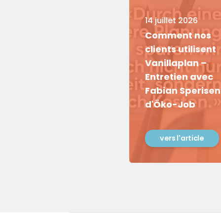
14 juillet 2026
Comment nos
clients utilisent
Vanillaplan –
Entretien avec
Fabian Sperisen
d'Öko-Job
vers l'article