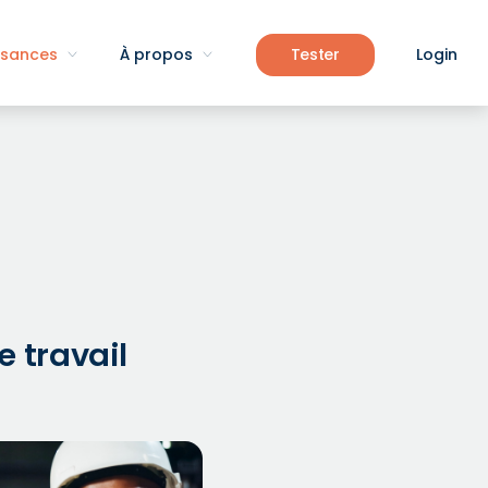
ssances
À propos
Tester
Login
 travail