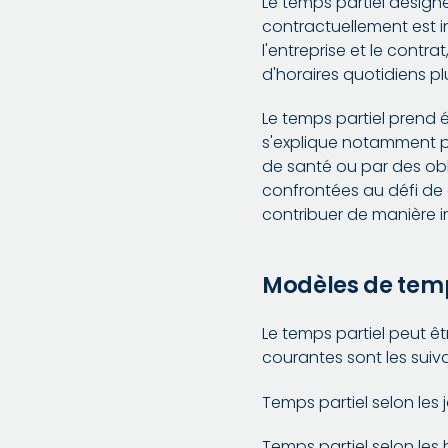
Le temps partiel désign
contractuellement est i
l'entreprise et le contr
d'horaires quotidiens pl
Le temps partiel prend 
s'explique notamment par
de santé ou par des obl
confrontées au défi de 
contribuer de manière im
Modèles de temp
Le temps partiel peut ê
courantes sont les suiva
Temps partiel selon les 
Temps partiel selon les h