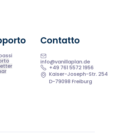
pporto
Contatto
 passi
orto
info@vanillaplan.de
etter
+49 761 5572 1956
nar
Kaiser-Joseph-Str. 254
D-79098 Freiburg