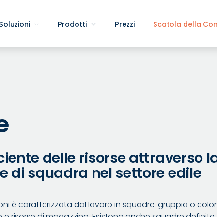
Soluzioni
Prodotti
Prezzi
Scatola della Co
e
ciente delle risorse attraverso l
e di squadra nel settore edile
zioni è caratterizzata dal lavoro in squadre, gruppia o co
e risorse di magazzino. Esistono anche squadre definit