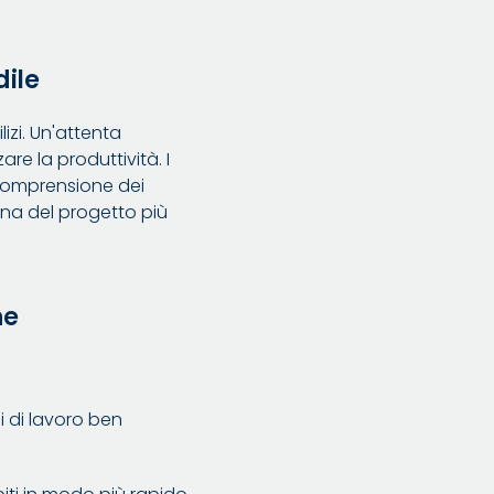
dile
izi. Un'attenta
e la produttività. I
 comprensione dei
egna del progetto più
ne
 di lavoro ben