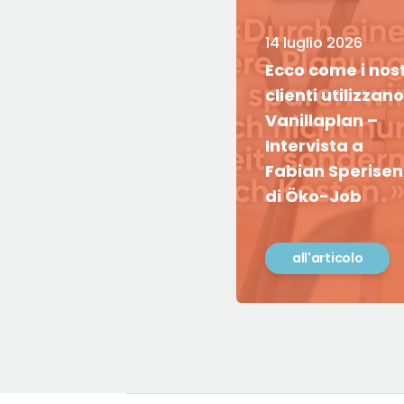
14 luglio 2026
Ecco come i nost
clienti utilizzano
Vanillaplan –
Intervista a
Fabian Sperisen
di Öko-Job
all'articolo