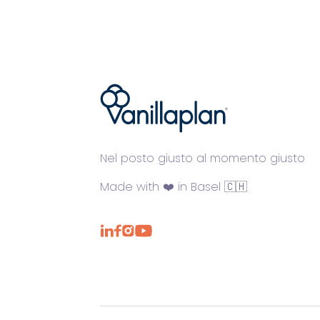
®
Nel posto giusto al momento giusto
Made with ❤️ in Basel 🇨🇭