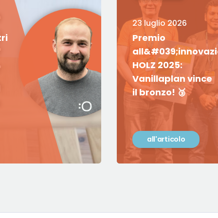
23 luglio 2026
ri
Premio
all&#039;innovaz
HOLZ 2025:
Vanillaplan vince
il bronzo! 🥉
all'articolo