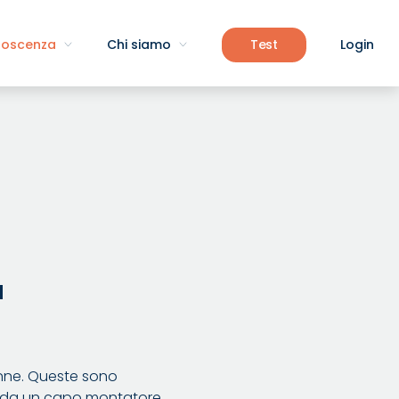
noscenza
Chi siamo
Test
Login
a
lonne. Queste sono
e da un capo montatore