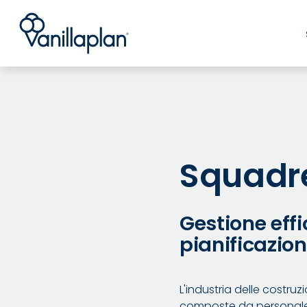
®
Squadr
Gestione effi
pianificazion
L'industria delle costru
composte da personale 