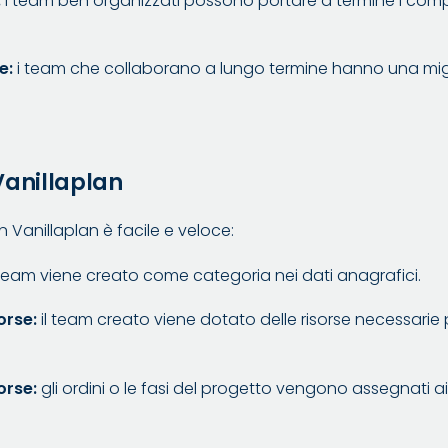
:
i team ben organizzati possono portare a termine i comp
e:
i team che collaborano a lungo termine hanno una mi
Vanillaplan
n Vanillaplan è facile e veloce:
 team viene creato come categoria nei dati anagrafici.
orse:
il team creato viene dotato delle risorse necessarie 
sorse:
gli ordini o le fasi del progetto vengono assegnati ai