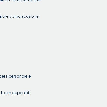
iti in modo più rapido
gliore comunicazione
per il personale e
 team disponibili.